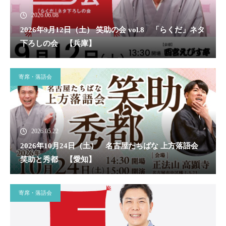
2026.06.08
2026年9月12日（土） 笑助の会 vol.8 「らくだ」ネタ
下ろしの会 【兵庫】
寄席・落語会
2026.05.22
2026年10月24日（土） 名古屋たちばな 上方落語会
笑助と秀都 【愛知】
寄席・落語会