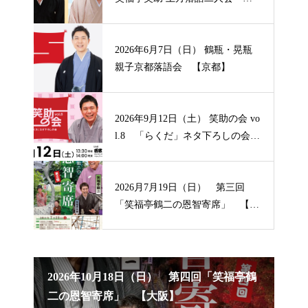
【山形】
2026年6月7日（日） 鶴瓶・晃瓶
親子京都落語会 【京都】
2026年9月12日（土） 笑助の会 vo
l.8 「らくだ」ネタ下ろしの会
【兵庫】
2026月7月19日（日） 第三回
「笑福亭鶴二の恩智寄席」 【大
阪】
笑福亭
2026年10月18日（日） 第四回「笑福亭鶴
20
二の恩智寄席」 【大阪】
席