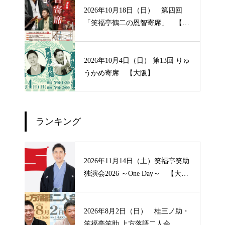
2026年10月18日（日） 第四回
「笑福亭鶴二の恩智寄席」 【大
阪】
2026年10月4日（日） 第13回 りゅ
うかめ寄席 【大阪】
ランキング
2026年11月14日（土）笑福亭笑助
独演会2026 ～One Day～ 【大
阪】
2026年8月2日（日） 桂三ノ助・
笑福亭笑助 上方落語二人会