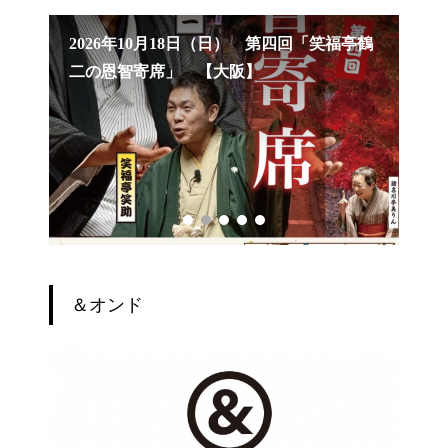
笑福亭
2026年10月18日（日） 第四回「笑福亭鶴
20
二の恩智寄席」 【大阪】
席
＆オンド