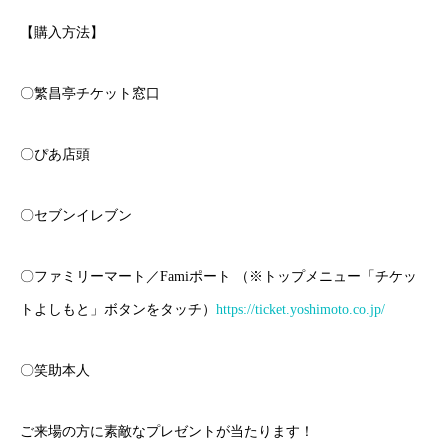
【購入方法】
〇繁昌亭チケット窓口
〇ぴあ店頭
〇セブンイレブン
〇ファミリーマート／Famiポート （※トップメニュー「チケッ
トよしもと」ボタンをタッチ）
https://ticket.yoshimoto.co.jp/
〇笑助本人
ご来場の方に素敵なプレゼントが当たります！