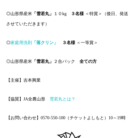
◎山形県産米
「雪若丸」
１０kg
３名様
＜特賞＞（後日、発送
させていただきます）
◎
家庭用洗剤
「落クリン」
３名様
＜一等賞＞
◎山形県産米
「雪若丸」
２合パック
全ての方
【主催】吉本興業
【協賛】JA全農山形
雪若丸とは？
【お問い合わせ】0570-550-100（チケットよしもと）10～19時