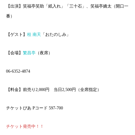
【出演】笑福亭笑助「紙入れ」「三十石」、笑福亭嬌太（開口一
番）
【ゲスト】
桂 南天
「おたのしみ」
【会場】
繁昌亭
（夜席）
06-6352-4874
【料金】前売り2,000円 当日2,500円（全席指定）
チケットぴあ Pコード 597-700
チケット発売中！！