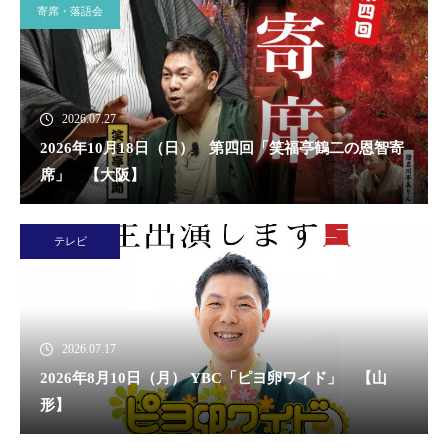
寄席・落語会
2026.07.27
2026年10月18日（日） 第四回「笑福亭鶴二の恩智寄
席」 【大阪】
テレビ
2026.07.17
2026年8月10日（月） YBC「ピヨ卵ワイド」 【山
形】