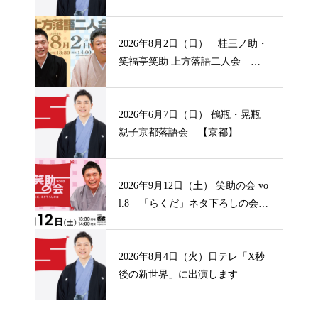
阪】
2026年8月2日（日） 桂三ノ助・
笑福亭笑助 上方落語二人会
【山形】
2026年6月7日（日） 鶴瓶・晃瓶
親子京都落語会 【京都】
2026年9月12日（土） 笑助の会 vo
l.8 「らくだ」ネタ下ろしの会
【兵庫】
2026年8月4日（火）日テレ「X秒
後の新世界」に出演します