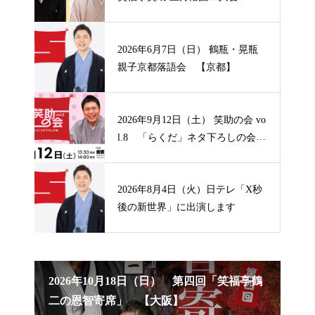
【山形】
2026年6月7日（日） 鶴瓶・晃瓶
親子京都落語会 【京都】
2026年9月12日（土） 笑助の会 vo
l.8 「らくだ」ネタ下ろしの会
【兵庫】
2026年8月4日（火）日テレ「X秒
後の新世界」に出演します
笑福亭
2026年10月18日（日） 第四回「笑福亭鶴
20
二の恩智寄席」 【大阪】
席