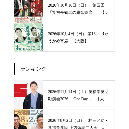
2026年10月18日（日） 第四回
「笑福亭鶴二の恩智寄席」 【大
阪】
2026年10月4日（日） 第13回 りゅ
うかめ寄席 【大阪】
ランキング
2026年11月14日（土）笑福亭笑助
独演会2026 ～One Day～ 【大
阪】
2026年8月2日（日） 桂三ノ助・
笑福亭笑助 上方落語二人会