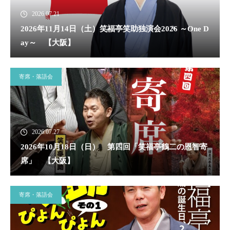
2026.07.21
2026年11月14日（土）笑福亭笑助独演会2026 ～One D
ay～ 【大阪】
寄席・落語会
2026.07.27
2026年10月18日（日） 第四回「笑福亭鶴二の恩智寄
席」 【大阪】
寄席・落語会