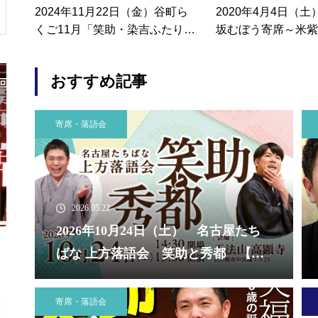
2024年11月22日（金）谷町ら
2020年4月4日（
くご11月「笑助・染吉ふたり
坂むぼう寄席～米紫
会」 【大阪】
落語一心亭～ ※中
なりましたが、この
おすすめ記事
時間を変えて別の落
2026年10月4日（日） 第13回 りゅうかめ寄
2026年
します【愛知】
席 【大阪】
26 ～On
寄席・落語会
2026.05.22
2026年10月24日（土） 名古屋たち
ばな 上方落語会 笑助と秀都 【愛
知】
寄席・落語会