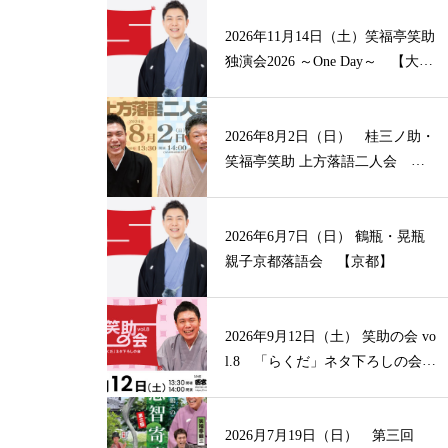
2026年11月14日（土）笑福亭笑助
独演会2026 ～One Day～ 【大
阪】
2026年8月2日（日） 桂三ノ助・
笑福亭笑助 上方落語二人会
【山形】
2026年6月7日（日） 鶴瓶・晃瓶
親子京都落語会 【京都】
2026年9月12日（土） 笑助の会 vo
l.8 「らくだ」ネタ下ろしの会
【兵庫】
2026月7月19日（日） 第三回