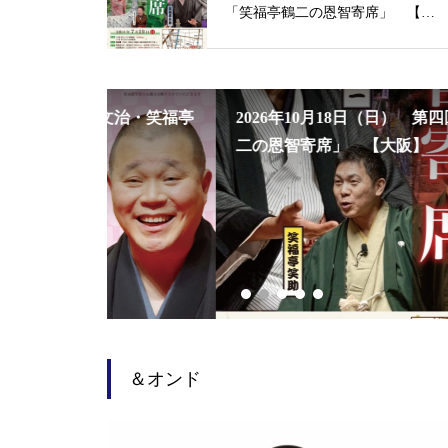
「笑福亭鶴二の恩智寄席」 【大
阪】
桂文治・笑福亭
2026年10月18日（日） 第四回「笑福亭鶴
】
二の恩智寄席」 【大阪】
＆オンド