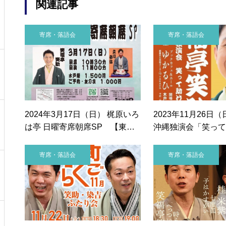
関連記事
寄席・落語会
寄席・落語会
2024年3月17日（日） 梶原いろ
2023年11月26日
は亭 日曜寄席朝席SP 【東
沖縄独演会「笑って
京】
ね！」 【沖縄】
寄席・落語会
寄席・落語会