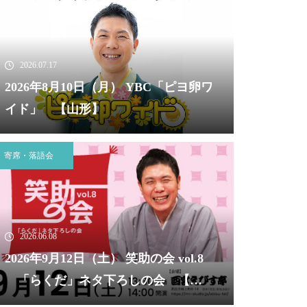
2026.07.17
2026年8月10日（月） YBC「ピヨ卵ワ
イド」 【山形】
寄席・落語会
2026.06.08
2026年9月12日（土） 笑助の会 vol.8
「らくだ」ネタ下ろしの会 【兵
庫】