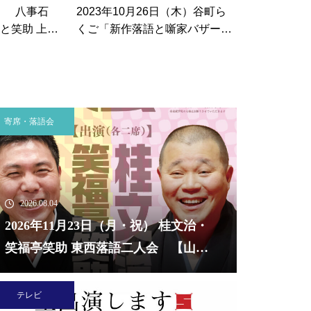
土） 八事石
2023年10月26日（木）谷町ら
と笑助 上方
くご「新作落語と噺家バザー」
止・延期に
【大阪】
日に会場と
語会を開催
11月14日（土）笑福亭笑助独演会20
2026年8月10日（月）
e Day～ 【大阪】
ド」 【山形】
寄席・落語会
2026.08.04
2026年11月23日（月・祝） 桂文治・
笑福亭笑助 東西落語二人会 【山
形】
テレビ