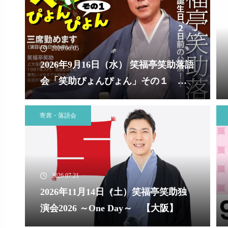
2026.06.05
2026年9月16日（水） 笑福亭笑助落語
会「笑助ぴょんぴょん」その１
【愛知】
寄席・落語会
2026.07.21
2026年11月14日（土）笑福亭笑助独
演会2026 ～One Day～ 【大阪】