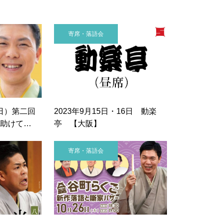
寄席・落語会
（日）第二回
2023年9月15日・16日 動楽
助けて
亭 【大阪】
寄席・落語会