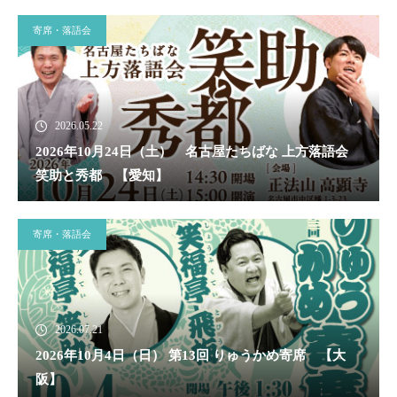
寄席・落語会
2026.05.22
2026年10月24日（土） 名古屋たちばな 上方落語会
笑助と秀都 【愛知】
寄席・落語会
2026.07.21
2026年10月4日（日） 第13回 りゅうかめ寄席 【大
阪】