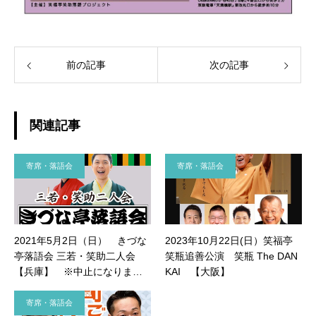
前の記事
次の記事
関連記事
寄席・落語会
寄席・落語会
2021年5月2日（日） きづな
2023年10月22日(日）笑福亭
亭落語会 三若・笑助二人会
笑瓶追善公演 笑瓶 The DAN
【兵庫】 ※中止になりまし
KAI 【大阪】
た
寄席・落語会