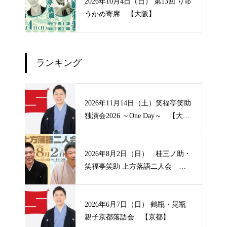
2026年10月4日（日） 第13回 りゅ
うかめ寄席 【大阪】
ランキング
2026年11月14日（土）笑福亭笑助
独演会2026 ～One Day～ 【大
阪】
2026年8月2日（日） 桂三ノ助・
笑福亭笑助 上方落語二人会
【山形】
2026年6月7日（日） 鶴瓶・晃瓶
親子京都落語会 【京都】