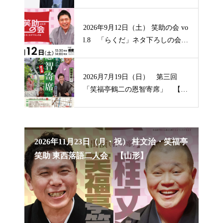
2026年9月12日（土） 笑助の会 vo
l.8 「らくだ」ネタ下ろしの会
【兵庫】
2026月7月19日（日） 第三回
「笑福亭鶴二の恩智寄席」 【大
阪】
笑福亭
2026年10月18日（日） 第四回「笑福亭鶴
20
二の恩智寄席」 【大阪】
席