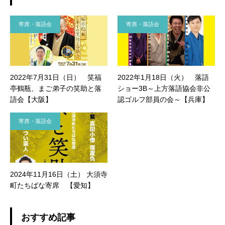
寄席・落語会
寄席・落語会
2022年7月31日（日） 笑福
2022年1月18日（火） 落語
亭鶴瓶、まご弟子の笑助と落
ショー3B～上方落語協会非公
語会【大阪】
認ゴルフ部員の会～【兵庫】
寄席・落語会
2024年11月16日（土） 大須寺
町たちばな寄席 【愛知】
おすすめ記事