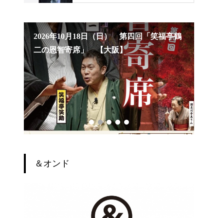
笑福亭
2026年10月18日（日） 第四回「笑福亭鶴
20
二の恩智寄席」 【大阪】
席
＆オンド