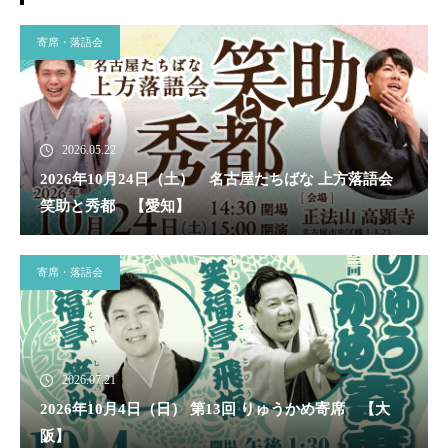
寄席・落語会
2026.05.22
2026年10月24日（土） 名古屋たちばな 上方落語会
笑助と秀都 【愛知】
寄席・落語会
2026.07.21
2026年10月4日（日） 第13回 りゅうかめ寄席 【大
阪】