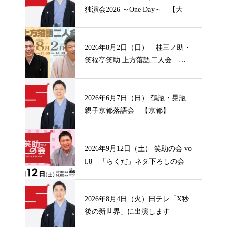
独演会2026 ～One Day～ 【大
阪】
2026年8月2日（日） 桂三ノ助・
笑福亭笑助 上方落語二人会
【山形】
2026年6月7日（日） 鶴瓶・晃瓶
親子京都落語会 【京都】
2026年9月12日（土） 笑助の会 vo
l.8 「らくだ」ネタ下ろしの会
【兵庫】
2026年8月4日（火）日テレ「X秒
後の新世界」に出演します